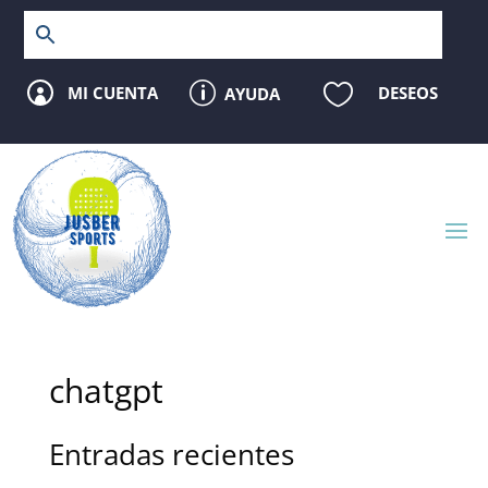
p

MI CUENTA
DESEOS
AYUDA

chatgpt
Entradas recientes