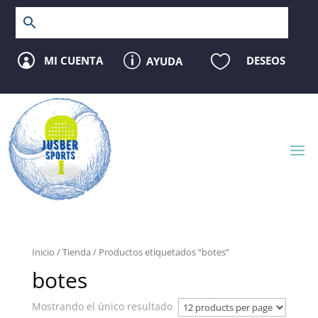
p

MI CUENTA
DESEOS
AYUDA

Inicio
/
Tienda
/ Productos etiquetados “botes”
botes
Mostrando el único resultado