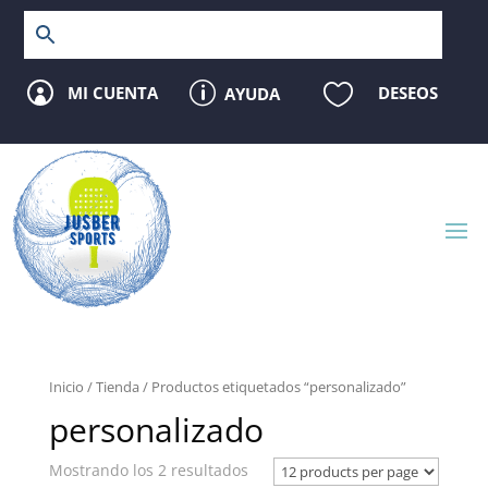
p

MI CUENTA
DESEOS
AYUDA

Inicio
/
Tienda
/ Productos etiquetados “personalizado”
personalizado
Mostrando los 2 resultados