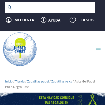
p

MI CUENTA
DESEOS
AYUDA

Inicio
/
Tienda
/
Zapatillas padel
/
Zapatillas Asics
/ Asics Gel Padel
Pro 5 Negro Rosa