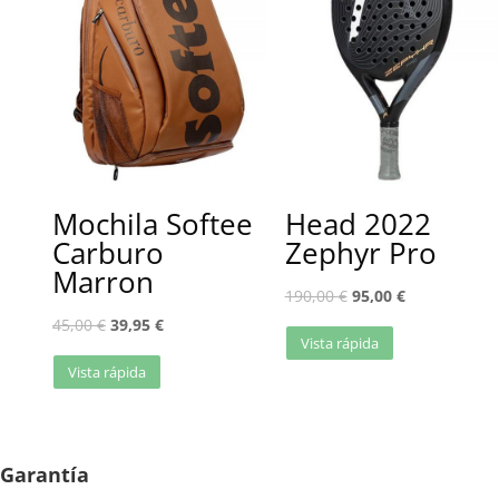
Mochila Softee
Head 2022
Carburo
Zephyr Pro
Marron
190,00
€
95,00
€
45,00
€
39,95
€
Vista rápida
Vista rápida
Garantía