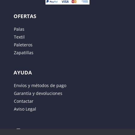
OFERTAS
Palas
Textil
Paleteros
Zapatillas
AYUDA
Guarda mi nombre, correo electrónico y web en
Envíos y métodos de pago
este navegador para la próxima vez que comente.
Garantía y devoluciones
Contactar
ENVIAR
Aviso Legal