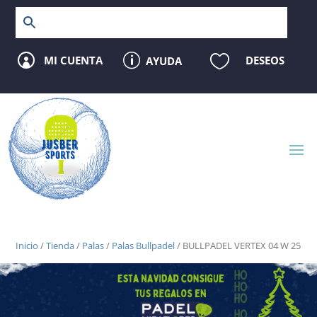
p

MI CUENTA
DESEOS
AYUDA

Inicio
/
Tienda
/
Palas
/
Palas Bullpadel
/ BULLPADEL VERTEX 04 W 25