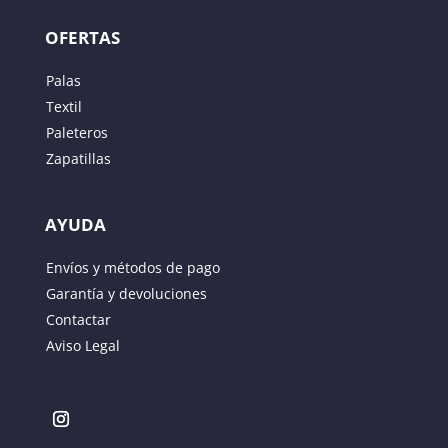
OFERTAS
Palas
Textil
Paleteros
Zapatillas
AYUDA
Guarda mi nombre, correo electrónico y web en
Envíos y métodos de pago
este navegador para la próxima vez que comente.
Garantía y devoluciones
Contactar
ENVIAR
Aviso Legal