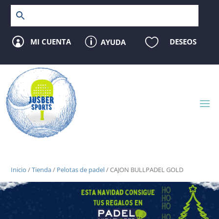
p

MI CUENTA
DESEOS
AYUDA

Inicio
/
Tienda
/
Pelotas de padel
/ CAJON BULLPADEL GOLD