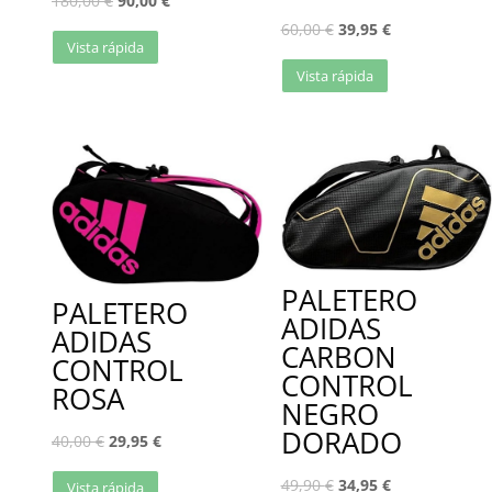
180,00
€
90,00
€
60,00
€
39,95
€
Vista rápida
Vista rápida
PALETERO
PALETERO
ADIDAS
ADIDAS
CARBON
CONTROL
CONTROL
ROSA
NEGRO
DORADO
40,00
€
29,95
€
49,90
€
34,95
€
Vista rápida