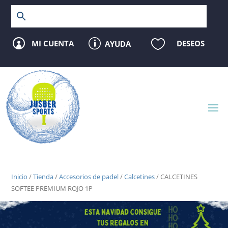
p

MI CUENTA
DESEOS
AYUDA

Inicio
/
Tienda
/
Accesorios de padel
/
Calcetines
/ CALCETINES
SOFTEE PREMIUM ROJO 1P