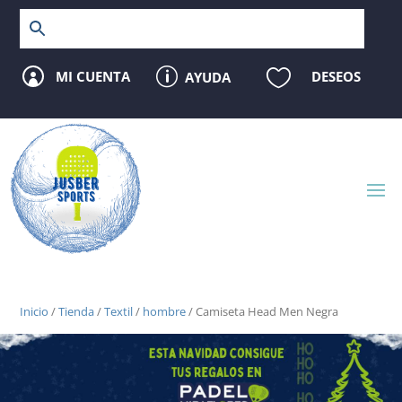
p

MI CUENTA
DESEOS
AYUDA

Inicio
/
Tienda
/
Textil
/
hombre
/ Camiseta Head Men Negra