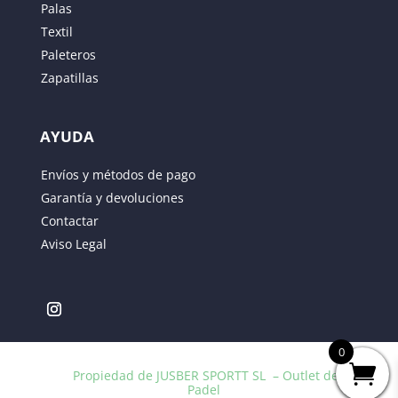
Palas
Textil
Paleteros
Zapatillas
AYUDA
Guarda mi nombre, correo electrónico y web en
Envíos y métodos de pago
este navegador para la próxima vez que comente.
Garantía y devoluciones
Contactar
ENVIAR
Aviso Legal
0
Propiedad de JUSBER SPORTT SL – Outlet de
Padel