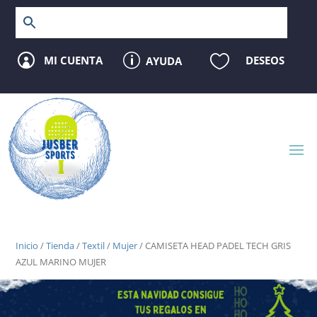
p

MI CUENTA
DESEOS
AYUDA

Inicio
/
Tienda
/
Textil
/
Mujer
/ CAMISETA HEAD PADEL TECH GRIS
AZUL MARINO MUJER