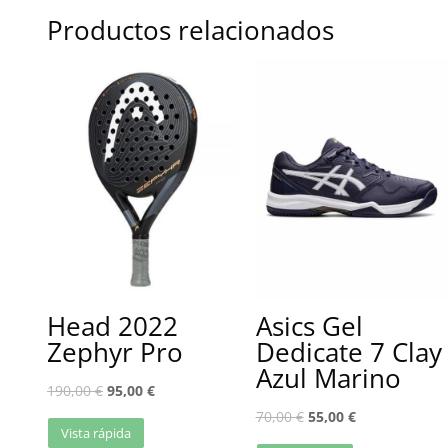
Productos relacionados
Head 2022
Asics Gel
Zephyr Pro
Dedicate 7 Clay
Azul Marino
190,00
€
95,00
€
70,00
€
55,00
€
Vista rápida