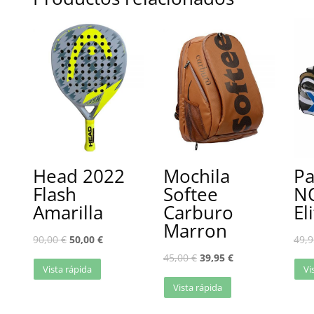
Head 2022
Mochila
Pa
Flash
Softee
NO
Amarilla
Carburo
El
Marron
90,00
€
50,00
€
49,
45,00
€
39,95
€
Vista rápida
Vi
Vista rápida