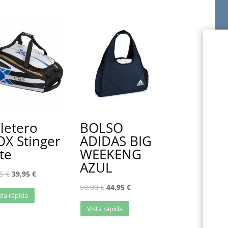
letero
BOLSO
X Stinger
ADIDAS BIG
ite
WEEKENG
AZUL
95
€
39,95
€
50,00
€
44,95
€
sta rápida
Vista rápida