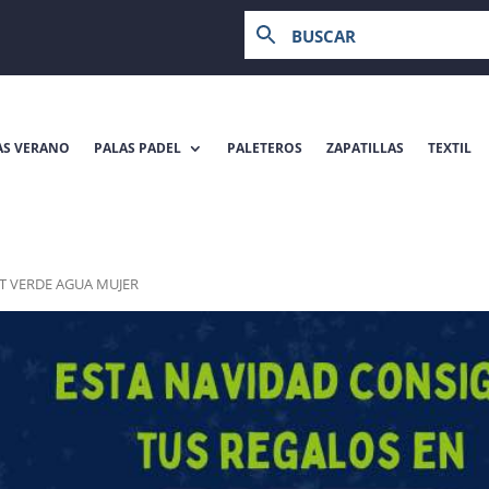
AS VERANO
PALAS PADEL
PALETEROS
ZAPATILLAS
TEXTIL
IT VERDE AGUA MUJER