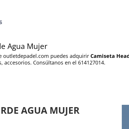
s
de Agua Mujer
ine outletdepadel.com puedes adquirir
Camiseta Head
as, accesorios. Consúltanos en el 614127014.
ERDE AGUA MUJER