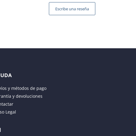
Escribe una reseña
YUDA
víos y métodos de pago
antía y devoluciones
ntactar
so Legal