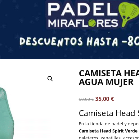
CAMISETA HEA
AGUA MUJER
35,00
€
50,00
€
Camiseta Head S
En la tienda de padel y dep
Camiseta Head Spirit Verde
paleteros, zapatillas, acceso