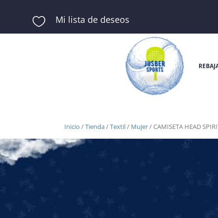
Mi lista de deseos

REBAJ
Inicio
/
Tienda
/
Textil
/
Mujer
/ CAMISETA HEAD SPIR