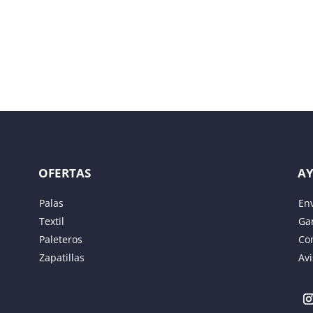
licada.
Los campos obligatorios están marcados con
*
OFERTAS
A
Palas
En
Textil
Gar
Paleteros
Co
Zapatillas
Avi
eb en este navegador para la próxima vez que comente.