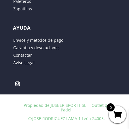
Paleteros
Zapatillas
AYUDA
Envíos y métodos de pago
Garantía y devoluciones
Contactar
Aviso Legal
Propiedad de JUSBER SPORTT SL – Outlet de
0
Padel
C/JOSE RODRIGUEZ LAMA 1 León 24005.