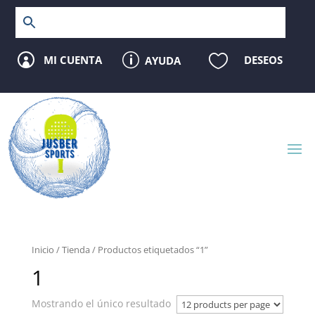
p

MI CUENTA
DESEOS
AYUDA

Inicio
/
Tienda
/ Productos etiquetados “1”
1
Mostrando el único resultado