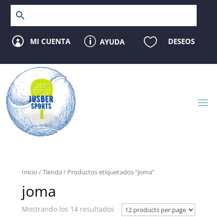
p

MI CUENTA
DESEOS
AYUDA

Inicio
/
Tienda
/ Productos etiquetados “joma”
joma
Mostrando los 14 resultados