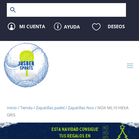
p

MI CUENTA
DESEOS
AYUDA

Inicio
/
Tienda
/
Zapatillas padel
/
Zapatillas Nox
/ NOX ML10 HEXA
GRIS