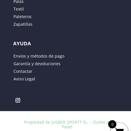
Palas
Textil
Paleteros
Zapatillas
AYUDA
Guarda mi nombre, correo electrónico y web en
Envíos y métodos de pago
este navegador para la próxima vez que comente.
Garantía y devoluciones
Contactar
ENVIAR
Aviso Legal
Propiedad de JUSBER SPORTT SL – Outlet de
0
Padel