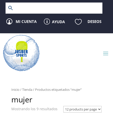
p

MI CUENTA
DESEOS
AYUDA

Inicio
/
Tienda
/ Productos etiquetados “mujer”
mujer
Mostrando los 9 resultados