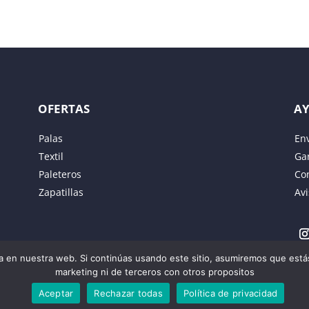
OFERTAS
A
Palas
En
Textil
Gar
Paleteros
Co
Zapatillas
Avi
eb en este navegador para la próxima vez que comente.
 en nuestra web. Si continúas usando este sitio, asumiremos que estás
marketing ni de terceros con otros propositos
Aceptar
Rechazar todas
Política de privacidad