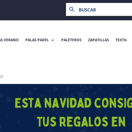
AS VERANO
PALAS PADEL
PALETEROS
ZAPATILLAS
TEXTIL
JO