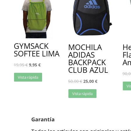
GYMSACK
MOCHILA
He
SOFTEE LIMA
ADIDAS
Fl
BACKPACK
Am
19,95
€
9,95
€
CLUB AZUL
90,
Vista rápida
50,00
€
25,00
€
Vi
Vista rápida
Garantía