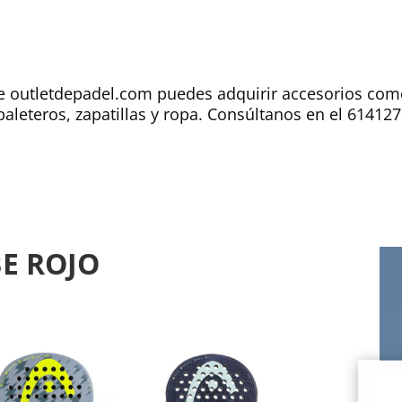
ine outletdepadel.com puedes adquirir accesorios co
 paleteros, zapatillas y ropa. Consúltanos en el 61412
E ROJO