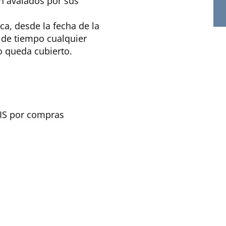
án avalados por sus
ca, desde la fecha de la
 de tiempo cualquier
o queda cubierto.
TIS por compras
licada.
Los campos obligatorios están marcados con
*