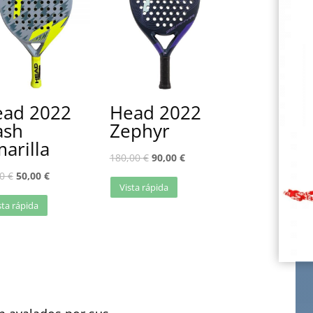
ad 2022
Head 2022
ash
Zephyr
arilla
180,00
€
90,00
€
00
€
50,00
€
Vista rápida
sta rápida