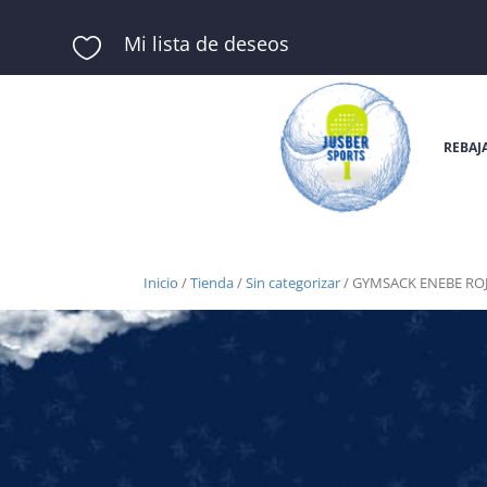
Mi lista de deseos

REBAJ
Inicio
/
Tienda
/
Sin categorizar
/ GYMSACK ENEBE RO