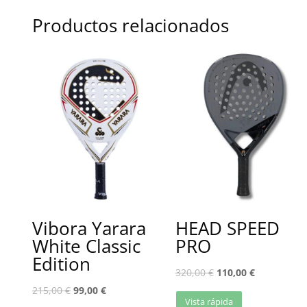
Productos relacionados
Vibora Yarara
HEAD SPEED
White Classic
PRO
Edition
320,00
€
110,00
€
215,00
€
99,00
€
Vista rápida