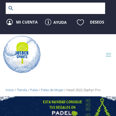
p

MI CUENTA
DESEOS
AYUDA

Inicio
/
Tienda
/
Palas
/
Palas de Mujer
/ Head 2022 Zephyr Pro