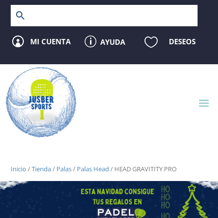
p

MI CUENTA
DESEOS
AYUDA

Inicio
/
Tienda
/
Palas
/
Palas Head
/ HEAD GRAVITITY PRO