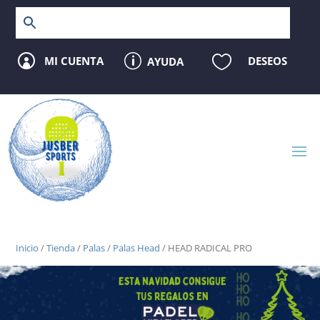
p

MI CUENTA
DESEOS
AYUDA

Inicio
/
Tienda
/
Palas
/
Palas Head
/ HEAD RADICAL PRO