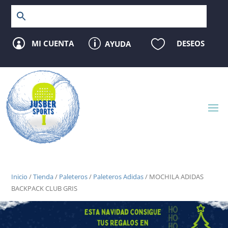
p

MI CUENTA
DESEOS
AYUDA

Inicio
/
Tienda
/
Paleteros
/
Paleteros Adidas
/ MOCHILA ADIDAS
BACKPACK CLUB GRIS