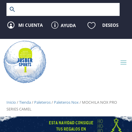
p

MI CUENTA
DESEOS
AYUDA

Inicio
/
Tienda
/
Paleteros
/
Paleteros Nox
/ MOCHILA NOX PRO
SERIES CAMEL