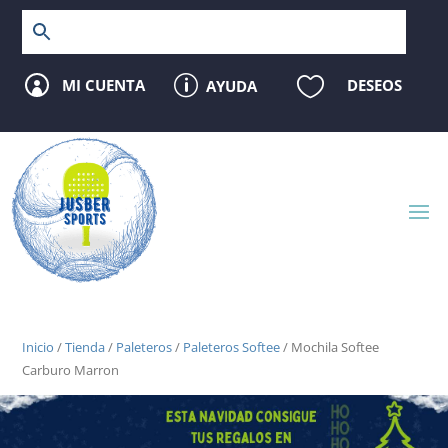
p

MI CUENTA
DESEOS
AYUDA

Inicio
/
Tienda
/
Paleteros
/
Paleteros Softee
/ Mochila Softee
Carburo Marron