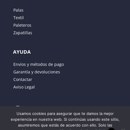
Palas
Textil
Paleteros
Zapatillas
AYUDA
Guarda mi nombre, correo electrónico y web en
Envíos y métodos de pago
este navegador para la próxima vez que comente.
Garantía y devoluciones
Contactar
ENVIAR
Aviso Legal
Usamos cookies para asegurar que te damos la mejor
experiencia en nuestra web. Si continúas usando este sitio,
asumiremos que estás de acuerdo con ello. Solo las
Propiedad de JUSBER SPORTT SL – Outlet de