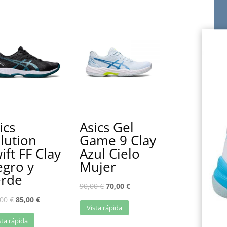
ics
Asics Gel
lution
Game 9 Clay
ift FF Clay
Azul Cielo
gro y
Mujer
rde
90,00
€
70,00
€
,00
€
85,00
€
Vista rápida
sta rápida