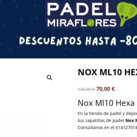
NOX ML10 HE
70,00
€
130,00
€
Nox Ml10 Hexa 
En la tienda de padel y dep
tus zapatillas de padel
Nox M
Consúltanos en el 614127014