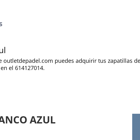
s
ul
ne outletdepadel.com puedes adquirir tus zapatillas d
 en el 614127014.
LANCO AZUL