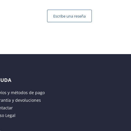
Escribe una reseña
YUDA
víos y métodos de pago
antía y devoluciones
ntactar
so Legal