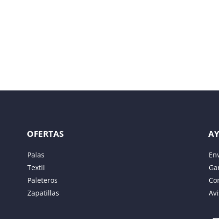
licada.
Los campos obligatorios están marcados con
*
OFERTAS
A
Palas
En
Textil
Gar
Paleteros
Co
Zapatillas
Avi