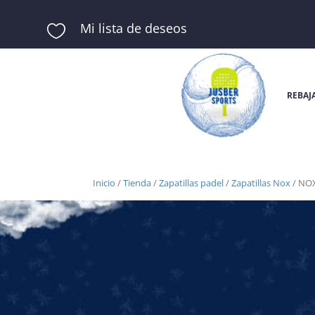
Mi lista de deseos

REBAJ
Inicio
/
Tienda
/
Zapatillas padel
/
Zapatillas Nox
/ NO