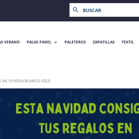
AS VERANO
PALAS PADEL
PALETEROS
ZAPATILLAS
TEXTIL
X ML10 HEXA BLANCO AZUL