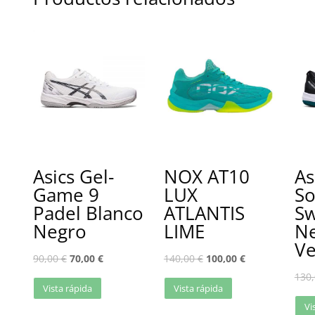
Asics Gel-
NOX AT10
As
Game 9
LUX
So
Padel Blanco
ATLANTIS
Sw
Negro
LIME
Ne
Ve
90,00
€
70,00
€
140,00
€
100,00
€
130
Vista rápida
Vista rápida
Vi