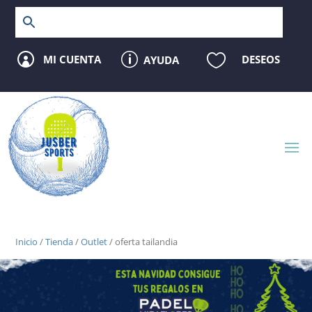
p

MI CUENTA
DESEOS
AYUDA

Inicio
/
Tienda
/
Outlet
/ oferta tailandia