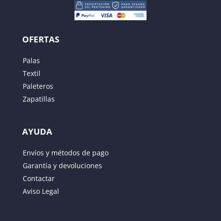
OFERTAS
Palas
Textil
Paleteros
Zapatillas
AYUDA
Guarda mi nombre, correo electrónico y web en
Envíos y métodos de pago
este navegador para la próxima vez que comente.
Garantía y devoluciones
Contactar
ENVIAR
Aviso Legal