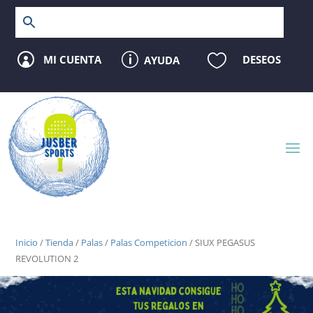
p

MI CUENTA
DESEOS
AYUDA

Inicio
/
Tienda
/
Palas
/
Palas Competicion
/ SIUX PEGASUS
REVOLUTION 2