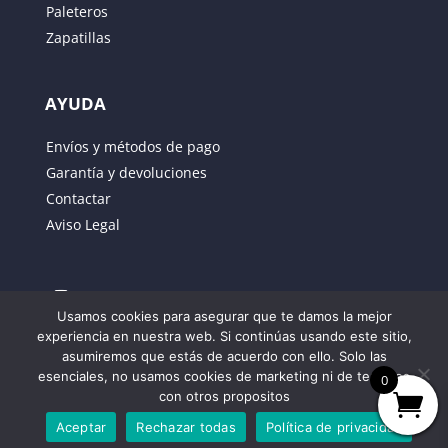
Paleteros
Zapatillas
AYUDA
Guarda mi nombre, correo electrónico y web en
Envíos y métodos de pago
este navegador para la próxima vez que comente.
Garantía y devoluciones
Contactar
ENVIAR
Aviso Legal
Usamos cookies para asegurar que te damos la mejor
experiencia en nuestra web. Si continúas usando este sitio,
asumiremos que estás de acuerdo con ello. Solo las
Propiedad de JUSBER SPORTT SL – Outlet de
esenciales, no usamos cookies de marketing ni de terceros
0
Padel
con otros propositos
C/JOSE RODRIGUEZ LAMA 1 León 24005.
Aceptar
Rechazar todas
Política de privacidad