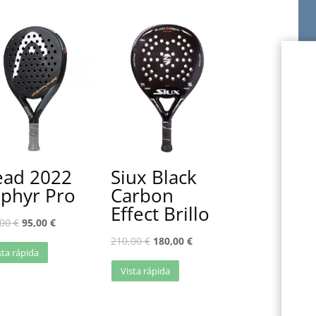
ad 2022
Siux Black
phyr Pro
Carbon
Effect Brillo
,00
€
95,00
€
210,00
€
180,00
€
sta rápida
Vista rápida