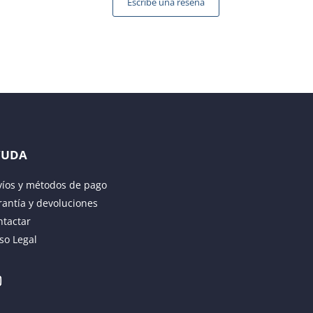
Escribe una reseña
YUDA
víos y métodos de pago
antía y devoluciones
ntactar
so Legal