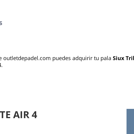
s
ne outletdepadel.com puedes adquirir tu pala
Siux Tri
4.
TE AIR 4