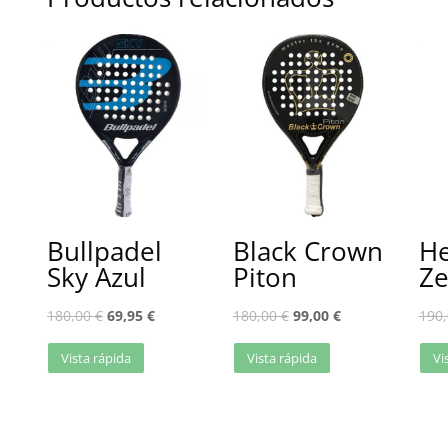
Bullpadel
Black Crown
He
Sky Azul
Piton
Ze
180,00
€
69,95
€
180,00
€
99,00
€
190
Vista rápida
Vista rápida
Vi