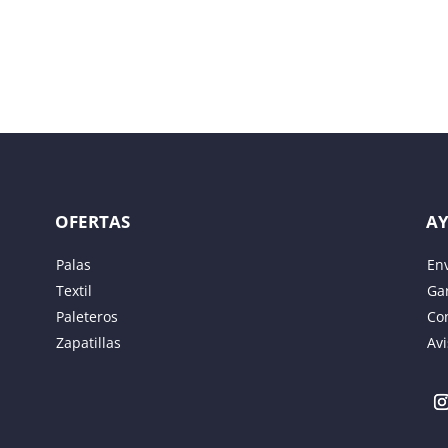
licada.
Los campos obligatorios están marcados con
*
OFERTAS
A
Palas
En
Textil
Gar
Paleteros
Co
Zapatillas
Avi
eb en este navegador para la próxima vez que comente.