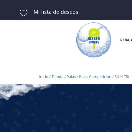
Mi lista de deseos

REBAJ
Inicio
/
Tienda
/
Palas
/
Palas Competicion
/ SIUX TRIL