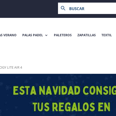
AS VERANO
PALAS PADEL
PALETEROS
ZAPATILLAS
TEXTIL
OGY LITE AIR 4