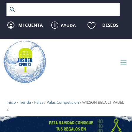
p

MI CUENTA
DESEOS
AYUDA

Inicio
/
Tienda
/
Palas
/
Palas Competicion
/ WILSON BELA LT PADEL
2