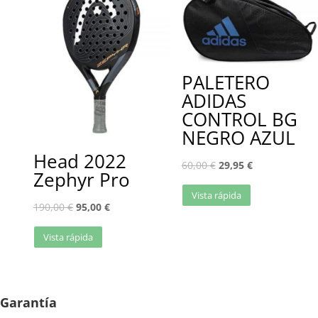
PALETERO
ADIDAS
CONTROL BG
NEGRO AZUL
Head 2022
60,00
€
29,95
€
Zephyr Pro
Vista rápida
190,00
€
95,00
€
Vista rápida
Garantía