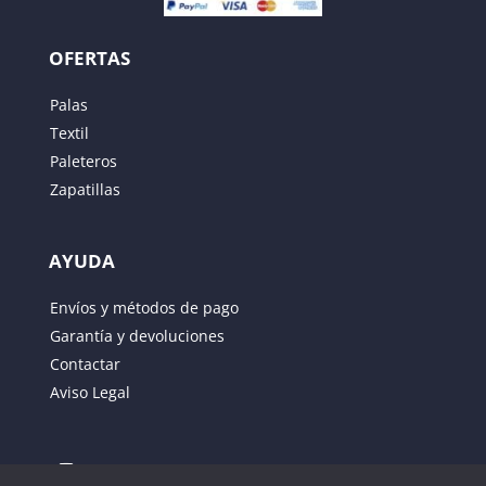
OFERTAS
Palas
Textil
Paleteros
Zapatillas
AYUDA
Guarda mi nombre, correo electrónico y web en
Envíos y métodos de pago
este navegador para la próxima vez que comente.
Garantía y devoluciones
Contactar
ENVIAR
Aviso Legal