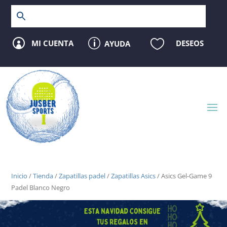
p

MI CUENTA
DESEOS
AYUDA

Inicio
/
Tienda
/
Zapatillas padel
/
Zapatillas Asics
/ Asics Gel-Game 9
Padel Blanco Negro