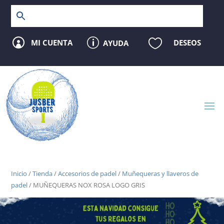
p

MI CUENTA
DESEOS
AYUDA

Inicio
/
Tienda
/
Accesorios de padel
/
Muñequeras y llaveros de
padel
/ MUÑEQUERAS NOX ROSA LOGO GRIS