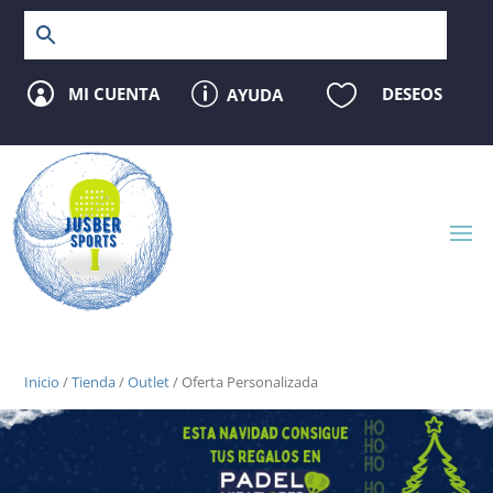
p

MI CUENTA
DESEOS
AYUDA

Inicio
/
Tienda
/
Outlet
/ Oferta Personalizada