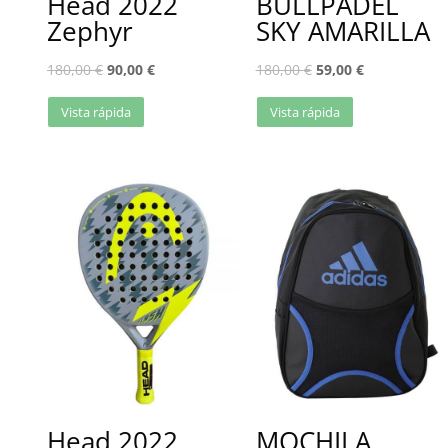
Head 2022
BULLPADEL
Zephyr
SKY AMARILLA
180,00
€
90,00
€
180,00
€
59,00
€
Vista rápida
Vista rápida
Head 2022
MOCHILA