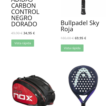
CARBON
CONTROL
NEGRO
Bullpadel Sky
DORADO
Roja
49,90
€
34,95
€
180,00
€
69,95
€
Vista rápida
Vista rápida