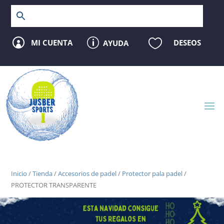
p

MI CUENTA
DESEOS
AYUDA

Inicio
/
Tienda
/
Accesorios de padel
/
Protector pala padel
/
PROTECTOR TRANSPARENTE