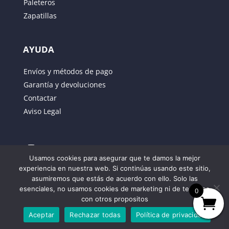
Paleteros
Zapatillas
AYUDA
Guarda mi nombre, correo electrónico y web en
Envíos y métodos de pago
este navegador para la próxima vez que comente.
Garantía y devoluciones
Contactar
ENVIAR
Aviso Legal
Usamos cookies para asegurar que te damos la mejor
experiencia en nuestra web. Si continúas usando este sitio,
asumiremos que estás de acuerdo con ello. Solo las
Propiedad de JUSBER SPORTT SL – Outlet de
esenciales, no usamos cookies de marketing ni de terceros
0
Padel
con otros propositos
C/JOSE RODRIGUEZ LAMA 1 León 24005.
Aceptar
Rechazar todas
Política de privacidad